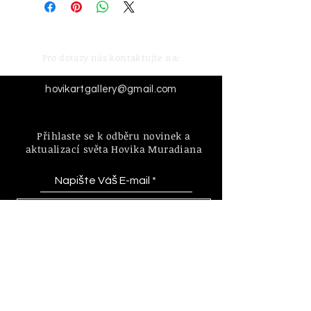
Pro dotazy nás kontaktujte na:
hovikartgallery@gmail.com
Přihlaste se k odběru novinek a
aktualizací světa Hovika Muradiana
Odebírat
Informace o zásadách a pravidlech
internetového obchodu a nákupu.
FAQ | D
oprava & Vrácení