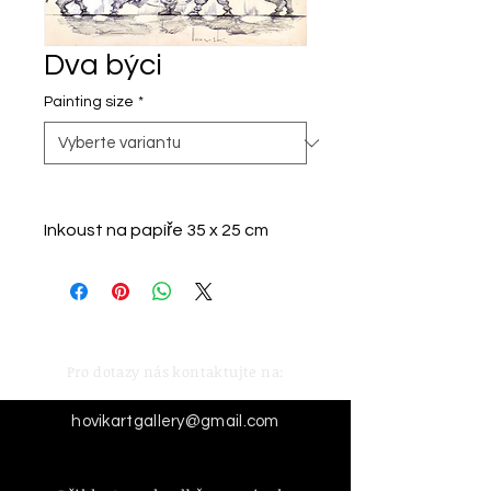
Dva býci
Painting size
*
Inkoust na papíře 35 x 25 cm
Pro dotazy nás kontaktujte na:
hovikartgallery@gmail.com