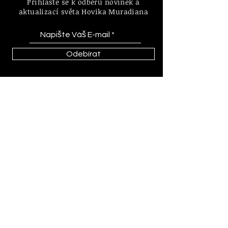
Přihlaste se k odběru novinek a
aktualizací světa Hovika Muradiana
Odebírat
Informace o zásadách a pravidlech
internetového obchodu a nákupu.
FAQ | D
oprava & Vrácení
Zásady |
Platební Metody
© 2023 by Hovik Muradian
Obrazy, sochy, grafika vytvořené
Hovikem Muradianem jsou
chráněné autorskými právy podle
zákona č. 121/2000 Sb.