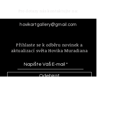
Pro dotazy nás kontaktujte na:
hovikartgallery@gmail.com
Přihlaste se k odběru novinek a
aktualizací světa Hovika Muradiana
Odebírat
Informace o zásadách a pravidlech
internetového obchodu a nákupu.
FAQ | D
oprava & Vrácení
Zásady |
Platební Metody