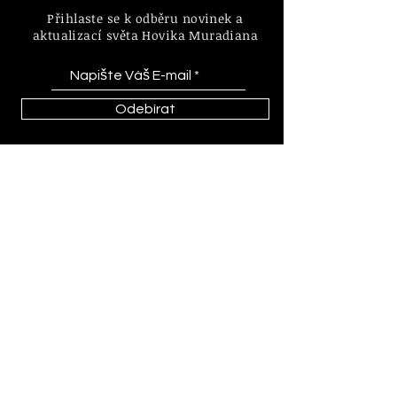
Přihlaste se k odběru novinek a
aktualizací světa Hovika Muradiana
Odebírat
Informace o zásadách a pravidlech
internetového obchodu a nákupu.
FAQ | D
oprava & Vrácení
Zásady |
Platební Metody
© 2023 by Hovik Muradian
Obrazy, sochy, grafika vytvořené
Hovikem Muradianem jsou
chráněné autorskými právy podle
zákona č. 121/2000 Sb.