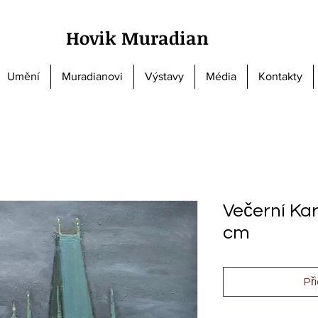
Hovik Muradian
Umění
Muradianovi
Výstavy
Média
Kontakty
Večerní Ka
cm
Př