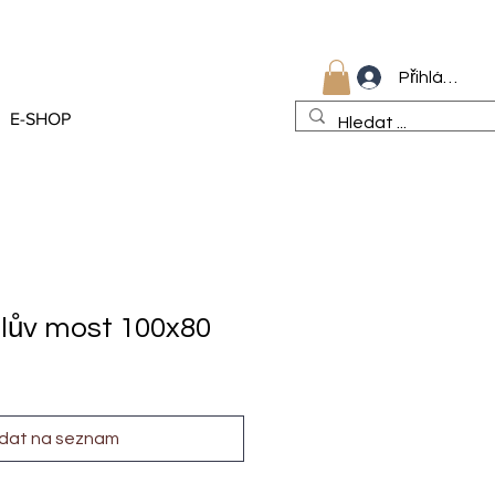
Přihlásit se
E-SHOP
rlův most 100x80
idat na seznam