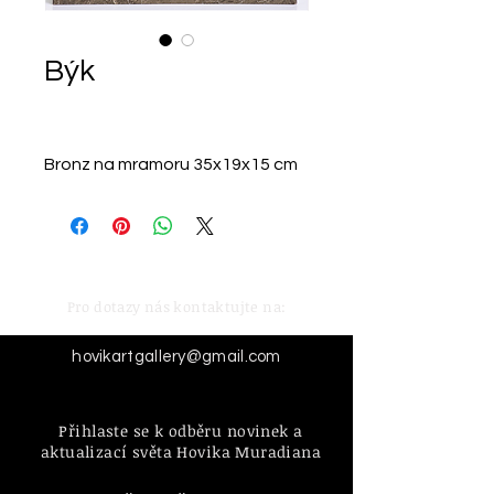
Býk
Bronz na mramoru 35x19x15 cm
Pro dotazy nás kontaktujte na:
hovikartgallery@gmail.com
Přihlaste se k odběru novinek a
aktualizací světa Hovika Muradiana